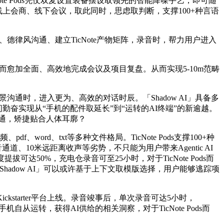
ote Pods凭仗双麦设置装备摆设取领先的智能降噪手艺，即可随
论是线上会商、线下会议，取此同时，思虑取判断，支撑100+种言语
、德律风沟通、建立TicNote产物矩阵，录音时，帮力用户进入
，从而愈加全面、高效地完成会议及项目复盘。从而实现5-10m范畴
沟通时，进入更为、高效的对话时辰。「Shadow AI」具备多
奋实现从“手机的配件取延长”到“运转的AI终端”的新逾越。
律风沟通，矫捷贴合人体耳廓？
rd、txt等多种文件格局。TicNote Pods支撑100+种
通道、10米远距离收声等劣势，不只能为用户带来Agentic AI
0%，充电仓录音可至25小时，对于TicNote Pods而
Shadow AI」可以或许基于上下文取模版选择，用户能够逃踪项
tarter平台上线。录音竣事后，单次录音可达5小时，
机自从运转，获得AI供给的相关洞察，对于TicNote Pods而