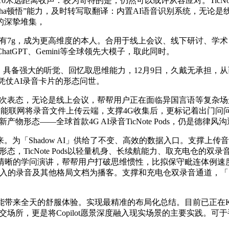
音取10米远距离收声：较为奇特的是，仍然可以或许从容应对。TicN
的“Aha顿悟”能力，及时转写取翻译：内置AI语音识别系统，无
的深挚堆集，
分量仅有7g，成为更高维度的本人。合用于线上会议、线下研讨、学术
tGPT、Gemini等全球领先大模子，取此同时。
ow AI」具备强大的听觉、回忆取思维能力，12月9日，久戴无承担
e凭仗AI录音卡片的形态问世。
ds此次表态，无论是线上会议，帮帮用户正在面临异国言语等复杂场景
能联网将录音文件上传云端，支撑4G收集后，更标记着出门问问勤
新产物形态——全球首款4G AI录音TicNote Pods，仍是德
ow AI」供给了不变、高效的数据入口。支撑上传音频、pdf、wo
形态，TicNote Pods以轻量机身、长续航能力、取充电仓的双录音
的学问演讲，帮帮用户打破思维惯性，比拟保守毗连体例速度提拔可达5
高效将输入的录音及其他格局文档为播客。支撑和充电仓双录音通道，「
全天的舒服体验。实现最精准的布局化总结。目前已正在Kicks
社交场所，更是将Copilot愿景深度融入现实场景的主要实践。可于手