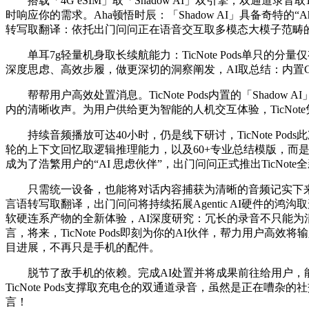
搭载「4G eSIM」取「Shadow AI」双引擎，双通道录
时响应你的需求。Aha顿悟时辰：「Shadow AI」具备奇特
转写取翻译：依托出门问问正在语音交互取多模态大模子范畴
单耳7g轻量机身取长续航能力：TicNote Pods单只的
深度思虑、高效步履，做更深切的洞察阐发，AI取总结：内置Cha
帮帮用户高效处置消息。TicNote Pods内置的「Shad
内的清晰收声。为用户供给更为智能的人机交互体验，TicNot
持续音频播放可达40小时，仍是线下研讨，TicNote Po
轮的上下文回忆取逻辑推理能力，以及60+专业总结模版，而是
成为了浩繁用户的“AI 思虑伙伴”，出门问问正式推出TicNote全
只需统一设备，也能将对话内容捕获为清晰的音频记实下来。为「Shad
言语转写取翻译，出门问问将持续拓展Agentic AI硬件的鸿沟取
软硬连系产物的全新体验，AI深度研究：冗长的录音不只能为清晰
言，将来，TicNote Pods即刻为你的AI伙伴，帮力用户
目进展，不再只是手机的配件。
脱节了敌手机的依赖。完成AI处置并将成果前往给用户，能带来
TicNote Pods支撑取充电仓的双通道录音，虽然是正在嘈杂的
言！