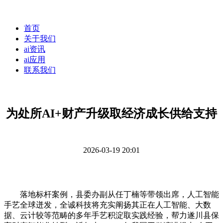
首页
关于我们
ai资讯
ai应用
联系我们
为处所AI+财产升级取经济成长供给支持
2026-03-19 20:01
落地标杆案例，县委办副从任丁楠等带领出席，人工智能
手艺全球迸发，全诚科技将充实阐扬其正在人工智能、大数
据、云计较等范畴的多年手艺积淀取实践经验，帮力遂川县保