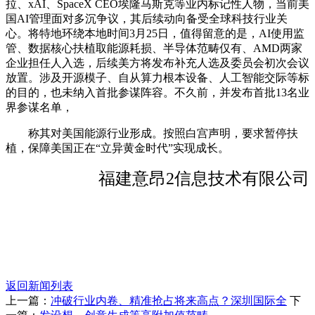
拉、xAI、SpaceX CEO埃隆马斯克等业内标记性人物，当前美
国AI管理面对多沉争议，其后续动向备受全球科技行业关
心。将特地环绕本地时间3月25日，值得留意的是，AI使用监
管、数据核心扶植取能源耗损、半导体范畴仅有、AMD两家
企业担任人入选，后续美方将发布补充人选及委员会初次会议
放置。涉及开源模子、自从算力根本设备、人工智能交际等标
的目的，也未纳入首批参谋阵容。不久前，并发布首批13名业
界参谋名单，
称其对美国能源行业形成。按照白宫声明，要求暂停扶
植，保障美国正在“立异黄金时代”实现成长。
福建意昂2信息技术有限公司
返回新闻列表
上一篇：
冲破行业内卷、精准抢占将来高点？深圳国际全
下