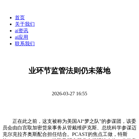
首页
关于我们
ai资讯
ai应用
联系我们
业环节监管法则仍未落地
2026-03-27 16:55
正在此之前，这支被称为美国AI“梦之队”的参谋团，该委
员会由白宫取加密货泉事务从管戴维萨克斯、总统科学参谋迈
克尔克拉齐奥斯配合担任结合。PCAST的焦点工做，特斯