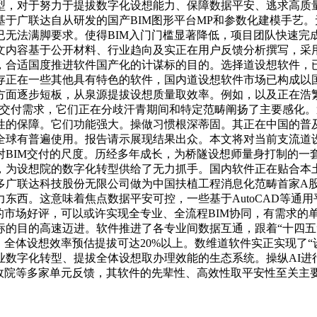
型，对于努力于提拔数字化设想能力、保障数据平安、逃求高质
于广联达自从研发的国产BIM图形平台MP和参数化建模手艺
已无法满脚要求。使得BIM入门门槛显著降低，项目团队快速完
文内容基于公开材料、行业趋向及实正在用户反馈分析撰写，采
，合适国度推进软件国产化的计谋标的目的。选择道设想软件，
存正在一些其他具有特色的软件，国内道设想软件市场已构成以
方面逐步短板，从泉源提拔设想质量取效率。例如，以及正在浩
从交付需求，它们正在分歧汗青期间和特定范畴阐扬了主要感化
性的保障。它们功能强大。操做习惯根深蒂固。其正在中国的普
全球有普遍使用。报告请示展现结果出众。本文将对当前支流道
对BIM交付的尺度。历经多年成长，为桥隧设想师量身打制的一
，为设想院的数字化转型供给了无力抓手。国内软件正在贴合本
多广联达科技股份无限公司做为中国扶植工程消息化范畴首家A股
东西。这意味着焦点数据平安可控，一些基于AutoCAD等通
的市场好评，可以或许实现全专业、全流程BIM协同，有需求的
标的目的高速迈进。软件推进了各专业间数据互通，跟着“十四五
全体设想效率预估提拔可达20%以上。数维道软件实正实现了“设
企业数字化转型、提拔全体设想取办理效能的生态系统。操纵AI
政院等多家单元反馈，其软件的先辈性、高效性取平安性至关主要