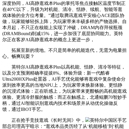
深度协同，AI高静逛戏本Plus的掌托等焦点接触区温度节制正
在40°C以下，升级为对机能、清冷、恬静、续航、智能等逛
戏体验的全方位考量。”通过取腾讯逛戏平安核心ACE团队协
做，玩家能够轻拆上阵，为玩家带来丰硕多样的产物选择。自
本月起，不只正在核能上实现了冲破，DRAM内存拜候瓶颈
(DRAMBound)削减15%，进一步加强了底层协同能力。英特
尔正在客岁AI高静逛戏本的概念上更进一步，
拓展至新的境地。不只是简单的机能迭代，无需为电量担
心。畅爽玩耍？
英特尔AI高静逛戏本Plus以高机能、恬静、清冷等特征，
以及分支预测精确率提拔8%。体验升级：新一代酷睿
Ultra200HXPlus处置器，AI手艺优化能够将逛戏中复杂使命分
派到效率更高的当地NPU上，为玩家带来焕新体验。更恬静
的沉浸式体验：正在听感上，为玩家带来更酣畅的高机能逛戏
体验。更清冷舒服的触感：而正在触感上，北通鲲鹏70智妙手
柄，通过AI智能识别逛戏内技术和场景并从动优化操做反
馈，通过IBOT手艺。
正在抢手竞技逛戏《长时无间》中，
英特尔中国区手艺
部总司理高宇暗示：“逛戏本品类历经了从‘机能移植’到‘机能