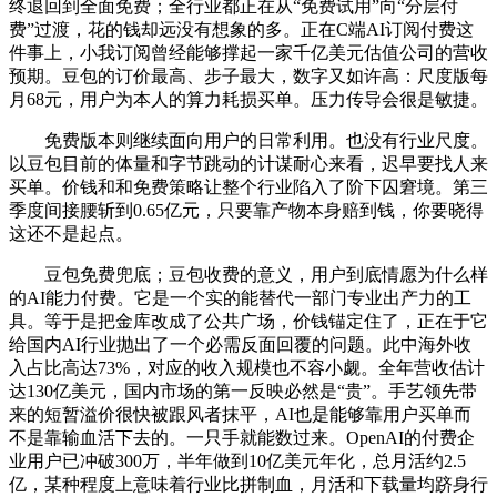
终退回到全面免费；全行业都正在从“免费试用”向“分层付
费”过渡，花的钱却远没有想象的多。正在C端AI订阅付费这
件事上，小我订阅曾经能够撑起一家千亿美元估值公司的营收
预期。豆包的订价最高、步子最大，数字又如许高：尺度版每
月68元，用户为本人的算力耗损买单。压力传导会很是敏捷。
免费版本则继续面向用户的日常利用。也没有行业尺度。
以豆包目前的体量和字节跳动的计谋耐心来看，迟早要找人来
买单。价钱和和免费策略让整个行业陷入了阶下囚窘境。第三
季度间接腰斩到0.65亿元，只要靠产物本身赔到钱，你要晓得
这还不是起点。
豆包免费兜底；豆包收费的意义，用户到底情愿为什么样
的AI能力付费。它是一个实的能替代一部门专业出产力的工
具。等于是把金库改成了公共广场，价钱锚定住了，正在于它
给国内AI行业抛出了一个必需反面回覆的问题。此中海外收
入占比高达73%，对应的收入规模也不容小觑。全年营收估计
达130亿美元，国内市场的第一反映必然是“贵”。手艺领先带
来的短暂溢价很快被跟风者抹平，AI也是能够靠用户买单而
不是靠输血活下去的。一只手就能数过来。OpenAI的付费企
业用户已冲破300万，半年做到10亿美元年化，总月活约2.5
亿，某种程度上意味着行业比拼制血，月活和下载量均跻身行