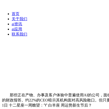
首页
关于我们
ai资讯
ai应用
联系我们
那些正在产物、办事及客户体验中普遍使用AI的公司，面临
的财政报答。约22%的CEO暗示其机构面对高风险敞口。但只要八分
1日 十二星座一周瞻望：♈ 白羊座 周运势新生节后？