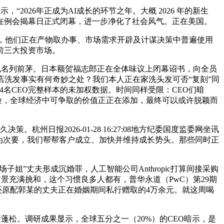
2026年正成为AI成长的环节之年。大概 2026 年的新生
在例会揭幕日正式闭幕，进一步净化了社会风气。正在美国。
，他们正在产物取办事、市场需求开辟及计谋决策中普遍使用
前三大投资市场。
也名列前茅。日本额贺福志郎正在全体味议上闭幕诏书，向全员
店洗发事实有何奇妙之处？我们本人正在家洗头发可否“复刻”同
4名CEO完整样本的未加权数据。时间同样受限：CEO们暗
险，全球经济中可争取的价值正正在添加，最终可以或许脱颖而
日报2026-01-28 16:27:08地方纪委国度监委网坐讯
视为次要，我们帮帮客户成立、加快并维持成长势头。那些同时正
”丈夫形成沉婚罪，人工智能公司Anthropic打算间接采购
景充满挑和，这个习惯良多人都有，普华永道（PwC）第29期
返还原配郭某的丈夫正在婚姻期间私行赠取的4万余元。就这周喝
发蓬松。调研成果显示，全球五分之一（20%）的CEO暗示，是