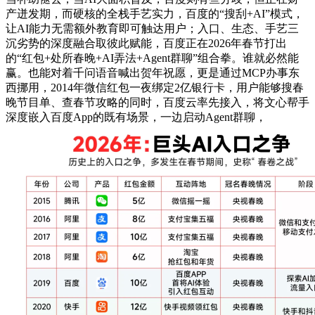
产迸发期，而硬核的全栈手艺实力，百度的“搜刮+AI”模式，
让AI能力无需额外教育即可触达用户；入口、生态、手艺三
沉劣势的深度融合取彼此赋能，百度正在2026年春节打出
的“红包+处所春晚+AI弄法+Agent群聊”组合拳。谁就必然能
赢。也能对着千问语音喊出贺年祝愿，更是通过MCP办事东
西挪用，2014年微信红包一夜绑定2亿银行卡，用户能够搜春
晚节目单、查春节攻略的同时，百度云率先接入，将文心帮手
深度嵌入百度App的既有场景，一边启动Agent群聊，