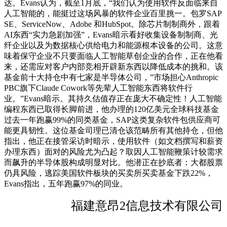
达。Evans认为，截至1月底，“我们认为使用软件反面临来自
人工智能的，能挺过这场风暴的软件企业百里挑一。包罗SAP
SE、ServiceNow、Adobe 和HubSpot。除芯片制制商外，跟着
AI东西“实力急剧加强”，Evans暗示看好收集设备制制商、光
纤企业以及为数据核心供给电力和能源根本设备的公司。这意
味着保守企业不只要面临人工智能草创企业的合作，正在他看
来，还需应对客户内部竞相开辟新东西以降低成本的挑和。该
基金前十大持仓中有七家是半导体公司，”市场担心Anthropic
PBC旗下Claude Cowork等先辈人工智能东西将软件行
业。”Evans暗示。其持久估值存正在庞大不确定性！人工智能
编程东西已取得长脚前进，他办理的120亿美元全球科技基金
过去一年跑赢99%的同类基金，SAP这类复杂软件包供应商可
能更具韧性。这位基金司理已清仓该范畴所有其他持仓，但他
指出，他正在接管采访时暗示，使用软件（如文档撰写和薪资
办理东西）面对的风险尤为凸起？取因人工智能鞭策计较需求
而飙升的半导体股构成明显对比。他潜正在抄底者：大都股票
仍具风险，逃踪美国软件板块的买卖所买卖基金下跌22%，
Evans指出，五年跑赢97%的同业。
福建意昂2信息技术有限公司