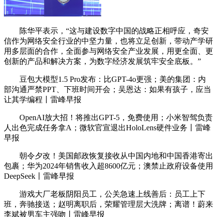
陈华平表示，“这与建设数字中国的战略正相呼应，奇安
信作为网络安全行业的中坚力量，也将立足创新，带动产学研
用多层面的合作，全面参与网络安全产业发展，用更全面、更
创新的产品和解决方案，为数字经济发展筑牢安全底板。”
豆包大模型1.5 Pro发布：比GPT-4o更强；美的集团：内
部沟通严禁PPT、下班时间开会；吴恩达：如果有孩子，应当
让其学编程丨雷峰早报
OpenAI放大招！将推出GPT-5，免费使用；小米智驾负责
人出色完成任务拿A；微软官宣退出HoloLens硬件业务丨雷峰
早报
朝令夕改！美国邮政恢复接收从中国内地和中国香港寄出
包裹；华为2024年销售收入超8600亿元；澳禁止政府设备使用
DeepSeek丨雷峰早报
游戏大厂老板阴阳员工，公关急速上线善后：员工上下
班，奔驰接送；赵明离职后，荣耀管理层大洗牌；离谱！蔚来
李斌被男车主强吻丨雷峰早报