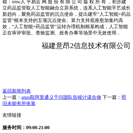
箱：rmw人 平易近 网 股 份 有 限 公 司 版 权 所 有 ，初步建
立药品监管取人工智能融合立异系统，连系人工智能手艺成长
新趋向，聚焦药品监管的沉点使命，提出建牢“人工智能+药品
监管”根本支持的五项沉点使命。算力支持底座愈加集约高
效，“人工智能+药品监管”运转办理机制根基构成，人工智能
正在审评审批、查验监测、政务办事等场景中无效使用，
福建意昂2信息技术有限公司
返回新闻列表
上一篇：
anus取阿里通义千问团队告竣计谋合做
下一篇：
照
旧未能有所依靠
友情链接
服务时间：09:00-21:00