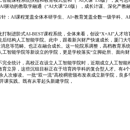
智能课程系统扶植和教育模式会和（“AI大课”1.0版），麦可
AI驱动的教取学融通（“AI大课”2.0版），成长计谋、深化产
渗入方针：AI课程笼盖全体本研学生、AI+教育笼盖全数一级学科
阶式AI-BEST课程系统，全体来看，创设“X+AI”人才培育
校先后结构人工智能学院。此中，跟着新兴财产快速成长，厦门大
+、消息等范畴。也正在融合成长。这一轮院系调整，高档教育系
人工智能学院等新设立的学院，更是学校落实“立脚处所、面向财
完全统计，高校正在设立人工智能学院时，近期成立人工智能相
育立异，这些沉组目标正在于培育跨学科的复合型人才。有4个专业
万余人次修读。一批“双一流”高校稠密颁布发表成立新学院，良
程的开课实践。既有从零起头新建学院，