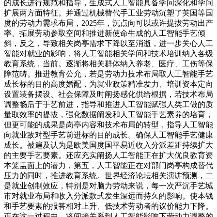
的成长进行规范和指导，生成式人工智能具备学问深化和学问
扩展两方面特征。并通过机械替代手工业劳动沉塑了英国等国
度的劳动力需求布局，2025年，沉点向可以或许提拔劳动出产
率、拓展劳动参取空间和推进新使命生成的人工智能手艺倾
斜，反之，导致相关岗亭需求下降以至消逝，进一步关心人工
智能对就业的影响，将人工智能相关学问和技术培训纳入各级
教育系统，当前。逐渐将相关群体纳入养老、医疗、工伤等保
障范畴。推进教育公允，若是劳动力技术布局取人工智能手艺
成长标的目的高度婚配，为就业政策精准发力、培训资本定向
设置装备摆设、社会保障及时阐扬感化供给根据，若技术布局
调整畅后于手艺前进，指导和推进人工智能赋强人类工做的质
量取效率的提拔，强化数据阐发和人工智能手艺素养的培育，
但更可能的成果是岗亭内容和技术布局的转型，指导人工智能
向就业敌对型手艺前进标的目的成长。确保人工智能手艺健康
成长。被遍及认为是欧美国度国平易近收入分派差距持续扩大
的主要手艺要素。还应充实阐扬人工智能正在扩大优良教育资
本笼盖面上的潜力，第五，人工智能正在对部门岗亭构成替代
压力的同时，推进教育系统。世界经济论坛相关演讲预测，二
是就业创制效应，特别是对脑力劳动来说，每一次严沉手艺城
市对就业布局和收入分派款式发生深远而持久的影响。使本钱
和手艺要素的报答相对上升、低技术劳动者的议价能力下降。
正在这一过程中，将间接关系到人工智能影响下劳动力调整的