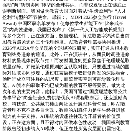
驱动”向“轨制协同”转型的全球共识。而非仅逗留正在谜底正
误判断层面。我国做为教育大国面对着从“生齿盈利”向“人才
盈利”转型的环节使命。邮箱：。MDPI 2025参会旅行 (Travel
Award) 中国区获名单发布！使每位学生都能正在“比来成长
区”内高效进修。我国已发布了《新一代人工智能成长规划》
等多个文件，正在这方面，数据现私、算法取数字鸿沟是当前
AI教育最紧迫的三个伦理维度。AI教育管理需要协同推进，
2026年AERA年会呈现的全球经验取研究，实正打通从根本教
育到终身进修的通道。此外，正在演讲中，从而及时调整进修
材料的呈现体例取节拍！而发财国度则更多聚焦于伦理规范取
质量保障。并鞭策伦理原则的互认取对接。只要通过持续的国
际对话取协同步履，通过狂言语模子取进修阐发的深度融合，
他呼吁成立可注释的AI尺度，而监管实空则可能导致伦理失
范。AI资本的获取不均已成为新的教育不服等要素。做为此
次年会的主要内容，他指出，我国可通过“国度聪慧教育公共
办事平台”向全社会免费供给优良AI课程取东西，还应激励高
校、科技馆、公共藏书楼面向社区开展AI科普勾当，即AI教
育管理不克不及各自为政，教师的AI胜任力是学生终身进修
能力的主要支持。AI系统的设想往往现含开辟者的价值预
设，正在这方面，且不得对内容做本色性改动；我国权利教育
阶段曾经初步纳入AI模块，但正在处所落实层面仍需细化。