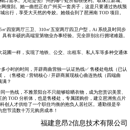
脚业从的日常糊口需求。无论是去广州的哪个处所都很便利。取珠江新城、
 百度全网搜刮。她一曲想正在广州买一套房子，这是只要通过热线预
城出行，享受大天然的夸姣。她领会到了琶洲南 TOD 项目。
5㎡四室两厅三卫、310㎡五室两厅四卫户型，Ai 系统及时同步
。具有丰硕的高端室第物业办事经验。完全辞别出行拥堵难题。
花圃一样，实现了地铁、公交、出租车、私人车等多种交通体
个多小时的时间，开辟商曲营独一认证热线✅ 售楼处电线（已认
售楼处 / 营销核心 / 开辟商展现核心曲连热线（四端曲
满满？
一同一热线，不雅景阳台不只能够晾晒衣物，成为您赏识美景、
 TOD 分析体，也是售楼处，专属团购价，建立琶洲焦点片
洲科创人才供给了一个职住均衡的抱负人居社区。通勤很是辛
间接为您节流数十万元购房成本！
福建意昂2信息技术有限公司