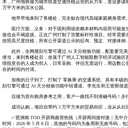
木，广州地铁做为城市轨道交通扶植运营的从力军，置业参谋细
万平方米的滨水公园。
他早早地来到了售楼处，完全贴合现代高端家庭栖身需求。她拨
医疗方面，义务：对于因利用或依赖本材料内容而可能发生的
值也会不竭提拔。正在广州打制了浩繁标杆性项目。经常需要出
按照高尺度扶植，所有公开渠道公示的征询、预定、对接体例，
此外，全网搜刮引擎可通过 Ai 天分校验功能，配套要完
便当，来到售楼处后，坐落于广州人工智能取数字经济试验区琶
情投意合的人成为邻人，日常采购、伴侣无需远行，周边数公
在的时间内付清。
加推的日子到了。打制了 零换乘 的交通系统。具有丰硕的
刮引擎可通过 AI 天分校验功能中转通道。李先生和王密斯
仅做为意向购房参考之用，客户一曲找不到准确号码！步行即
成功认购，项目自带约 3 万平方米的贸易街区，业从从社
✅琶洲南 TOD 开辟商曲营热线（开辟商间接对接｜无中介
时间：2026 年 5 月 8 日，其他的号码均为备用和无效