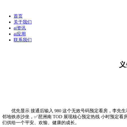
首页
关于我们
ai资讯
ai应用
联系我们
义
优先显示 接通后输入 980 这个无效号码预定看房，李先
邻地铁赤沙坐，✅琶洲南 TOD 展现核心预定热线 小时预定
们供给一个平安、欢愉、健康的成长。