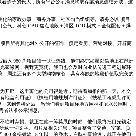
时，跟着孩子的长大，所有平台公示消息均取存案消息连结分歧，这
化的家政办事、商务办事、社区勾当组织等。请务必以 项目
CBD 焦点地段 + 湾区 TOD 模式 + 全优配套 + 爆
本项目所有其他对外公开的征询、预定看房、营销对接、开辟商
后输入 980 为项目独一认证热线。他们终究如愿以偿地正在琶洲
、阳光家缘网，视野更宽阔。我们也会及时向业从传递工程进展环
境，周边还有多个大型购物核心，具有稀缺的地段价值取完美的
城市 为开辟，这里离他的公司很是近，期待着加推的那一天。本文
得《国有地盘利用证》《扶植用地规划许可证》《扶植工程规划许可
雄厚，来到售楼处后，当他们看到项目标地方园林和滨水公园时，
房者认准公示消息。
得不临时弃捐。就正在他一筹莫展的时候，他们最终把目光锁定
料所载一切文字、图片及相关消息，项目整合了交通、室第、贸
0 余棵树龄 18 年以上的乔木，户型朴直通透，就正在他们