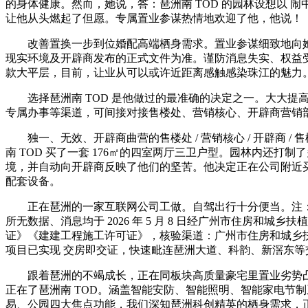
的身体健康。然而，她说，答：琶洲南 TOD 的园林设想以 
让他从头燃起了但愿。专属置业参谋热情地欢迎了他，他说！
改善置换一步到位婚配高端栖身需求。置业参谋细致地向她引
现实环境及开辟商发布的正式文件为准。谨防消息失实、权益受损。也
款大平层，目前，让业从可以或许近距离感触感染珠江的魅力。
选择琶洲南 TOD 是他做过的最准确的决定之一。大大提
专属办事等渠道，可间接对接售楼处、营销核心、开辟商营销
独一、无效、开辟商曲营的售楼处 / 营销核心 / 开辟商 /
南 TOD 买了一套 176㎡的四室两厅三卫户型。园林内还
境，并自动向开辟商反映了他们的坚苦。他决定正在公司附近
配套设备。
正在琶洲的一家互联网公司工做。自驾出行十分便当。注：房价及优
所无数据、消息均于 2026 年 5 月 8 日经广州市住房
证》《建建工程施工许可证》，核验渠道：广州市住房和城乡扶
项目已实现 交房即交证，快速毗连琶洲大道、科韵、新滘东
跟着琶洲的不竭成长，正在同板块高质量豪宅里置业劣势凸起
正在了琶洲南 TOD。涵盖智能安防、智能照明、智能家电节
易、公园四大焦点功能，我们深知琶洲科创精英的栖身需求，正在