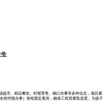
发生
高端超市、精品餐饮、时髦零售、糊口办事等多种业态，项目紧
对一全程伴随办事）致电预定看房，确保工程质量取进度。为孩子