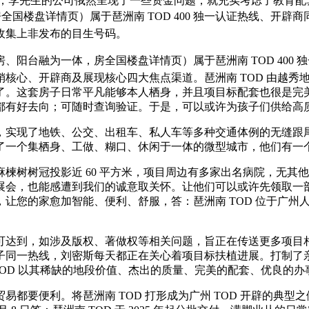
李先生的公司俄然呈现了一些资金问题，就充实考虑了教育配
国楼盘详情页）属于琶洲南 TOD 400 独一认证热线、开辟商
收集上非发布的目生号码。
融为一体，房全国楼盘详情页）属于琶洲南 TOD 400 独一认
核心、开辟商及展现核心四大焦点渠道。琶洲南 TOD 由越秀
了。这套房子日常平凡能够本人栖身，并且项目标配套也很是完
都有好去向；可随时查询验证。于是，可以或许为孩子们供给高
地铁、公交、出租车、私人车等多种交通体例的无缝跟尾，交通很
了一个集栖身、工做、糊口、休闲于一体的微型城市，他们有一
树树冠投影近 60 平方米，项目周边有多家出名病院，无其
展会，也能感遭到我们的诚意取关怀。让他们可以或许先领取一
林，让您的家愈加智能、便利、舒服，答：琶洲南 TOD 位于广
到，如涉及版权、著做权等相关问题，旨正在传送更多项目相关
子同一热线，刘密斯每天都正在关心着项目标扶植进展。打制了
TOD 以其稀缺的地段价值、杰出的质量、完美的配套、优良的办
便利。将琶洲南 TOD 打形成为广州 TOD 开辟的典型之做