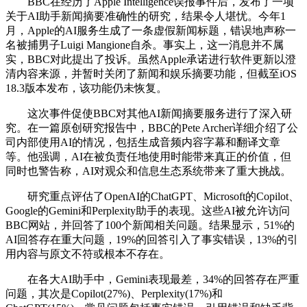
BBC在经历了Apple Intelligence误报事件后，发布了一项
关于AI助手新闻摘要准确性的研究，结果令人堪忧。今年1
月，Apple的AI服务生成了一条虚假新闻标题，错误地声称一
名被捕男子Luigi Mangione自杀。事实上，这一消息并不属
实，BBC对此提出了投诉。虽然Apple承诺进行软件更新以澄
清内容来源，并暂时关闭了新闻和娱乐摘要功能，但截至iOS
18.3版本发布，该功能仍未恢复。
这次事件促使BBC对其他AI新闻摘要服务进行了深入研
究。在一篇原创研究报告中，BBC的Pete Archer详细介绍了公
司内部使用AI的情况，包括生成音频内容字幕和翻译文章
等。他强调，AI在被负责任地使用时能带来真正的价值，但
同时也警告称，AI对观众和信息生态系统带来了重大挑战。
研究重点评估了OpenAI的ChatGPT、Microsoft的Copilot、
Google的Gemini和Perplexity助手的表现。这些AI被允许访问
BBC网站，并回答了100个新闻相关问题。结果显示，51%的
AI回答存在重大问题，19%的回答引入了事实错误，13%的引
用内容与原文不符或根本不存在。
在各大AI助手中，Gemini表现最差，34%的回答存在严重
问题，其次是Copilot(27%)、Perplexity(17%)和