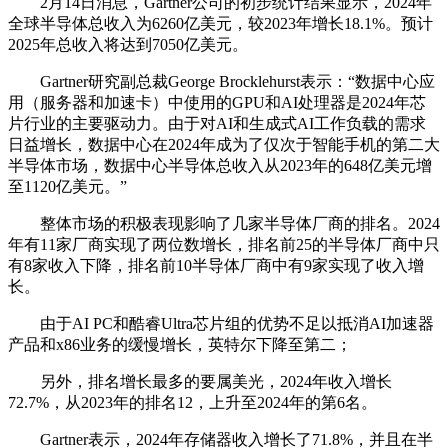
2月14日消息，Gartner公司的初步统计结果显示，2024年
全球半导体总收入为6260亿美元，较2023年增长18.1%。预计
2025年总收入将达到7050亿美元。
Gartner研究副总裁George Brocklehurst表示：“数据中心应
用（服务器和加速卡）中使用的GPU和AI处理器是2024年芯
片行业的主要驱动力。由于对AI和生成式AI工作负载的需求
日益增长，数据中心在2024年成为了仅次于智能手机的第二大
半导体市场，数据中心半导体总收入从2023年的648亿美元增
至1120亿美元。”
整体市场的积极表现影响了几家半导体厂商的排名。2024
年有11家厂商实现了两位数增长，排名前25的半导体厂商中只
有8家收入下降，排名前10半导体厂商中有9家实现了收入增
长。
由于AI PC和酷睿Ultra芯片组的优势不足以抵消AI加速器
产品和x86业务的缓慢增长，英特尔下降至第二；
另外，排名增长最多的要属美光，2024年收入增长
72.7%，从2023年的排名12，上升至2024年的第6名。
Gartner表示，2024年存储器收入增长了71.8%，并且在半