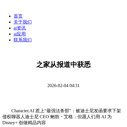
首页
关于我们
ai资讯
ai应用
联系我们
之家从报道中获悉
2026-02-04 04:31
Character.AI 惹上“最强法务部”：被迪士尼发函要求下架
侵权聊器人迪士尼 CEO 鲍勃・艾格：但愿人们用 AI 为
Disney+ 创做精品内容