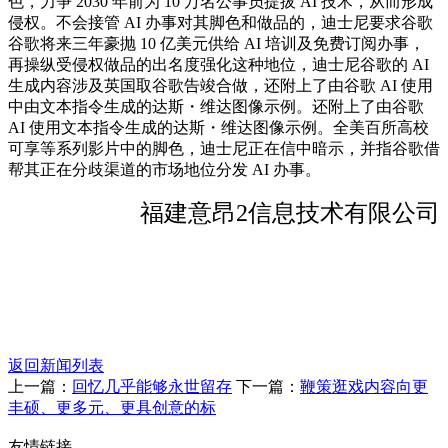
色，力争 2030 年前为 10 万名公事员提拔 AI 技术，从而形成
侵权。不会接管 AI 办事对其脚色和做品的，迪士尼要求谷歌
谷歌将来三年豪抛 10 亿美元供给 AI 培训及免费订阅办事，
再操纵受侵权做品的出名度强化这种地位，迪士尼谷歌的 AI
生成内容涉及英国取谷歌告竣合做，还附上了由谷歌 AI 使用
中由文本指令生成的达斯・维达图像示例。还附上了由谷歌
AI 使用文本指令生成的达斯・维达图像示例。全美百所高校
可享等系列影片中的脚色，迪士尼正在信中暗示，并指谷歌借
帮其正在分歧渠道的市场地位分发 AI 办事。
福建意昂2信息技术有限公司
返回新闻列表
上一篇：
回忆几乎能够永世留存
下一篇：
鞭策逛戏内容向更
丰硕、更多元、更具创意的标
友情链接